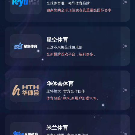
1
2
3
4
产品展示
米兰（中国）
>
产品中心
米兰体育
全自动倾斜式出料洗脱机
工业烘干机