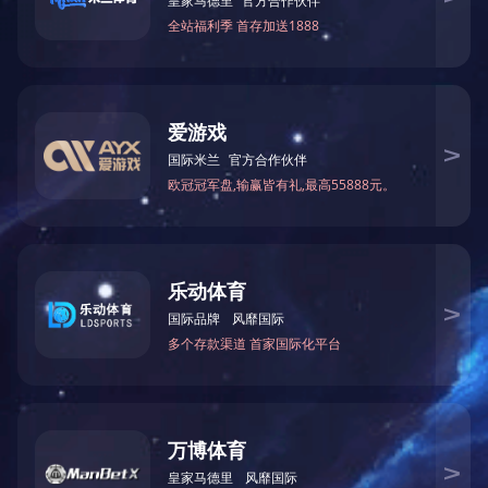
工业烫平机
工业脱水机
床单折叠机
米兰体育
工业洗衣机
毛巾折叠机
洗脱烘一体机
卫生隔离式洗脱机
全自动干洗机
衣物烘干机
医用洗衣机系列
酒店宾馆洗衣房系列
工业脱水机
矿用洗衣机系列
送布机
展布机
高速烫平机