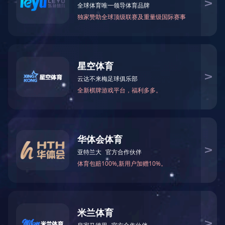
1
2
3
4
产品展示
米兰（中国）
>
产品中心
米兰体育
全自动倾斜式出料洗脱机
工业烘干机