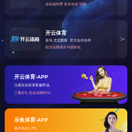
压缩空气压力
高速折叠机
整机重量
堆码机
外型尺寸
滤布洗衣机
乳胶烘干机
上烘下洗双层一体机
订购：堆码机
水揉机
洗染机、染色机
联系人：
干磨机、雪花干磨机
手机号码：
揉纹机
服装熨烫设备
地址：
联系我们
提交您的订
联系电话
18796569549
< 上一篇：
高速折叠机
下一篇：
滤布